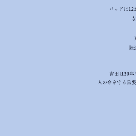
パッドは12
陸
吉田は30
人の命を守る重