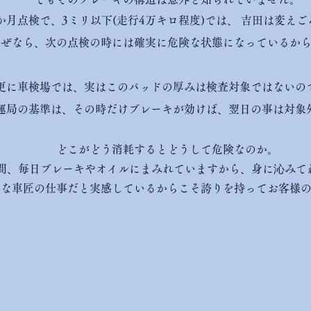
か月点検で、3ミリ以下(走行4万キロ程度)では、 吉田は変え
なぜなら、次の点検の時には確実に危険な状態になっているか
更に車検場では、実はこのパッドの厚みは検査対象ではないの
運局の基準は、その時だけブレーキが効けば、翌日の事は対象
どこがどう消耗するとどうして危険なのか。
年間、毎日ブレーキやオイルにまみれていますから、身に沁みて
要な車匠の仕事だと実感しているからこそ誇りを持ってお客様