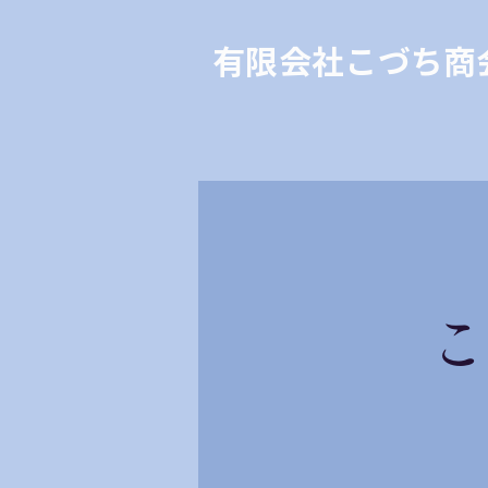
有限会社こづち商
こ